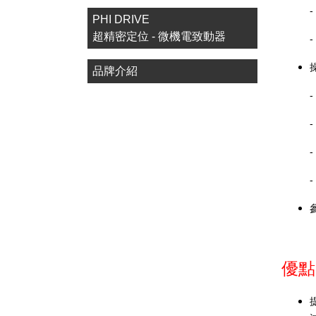
PHI DRIVE
超精密定位 - 微機電致動器
品牌介紹
-
-
-
-
優點