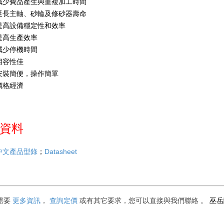
減少費品產生與重複加工時間
延長主軸、砂輪及修砂器壽命
提高設備穩定性和效率
提高生產效率
減少停機時間
相容性佳
安裝簡便，操作簡單
價格經濟
資料
；
Datasheet
中文產品型錄
巫
需要
更多資訊
，
查詢定價
或有其它要求
，您可以直接與我們聯絡
。