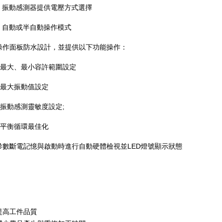
-
振動感測器提供電壓方式選擇
-
自動或半自動操作模式
操作面板防水設計，並提供以下功能操作：
最大、最小容許範圍設定
最大振動值設定
振動感測靈敏度設定
;
平衡循環最佳化
LED
參數斷電記憶與啟動時進行自動硬體檢視並
燈號顯示狀態
提高工件品質