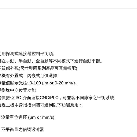
利用探刷式連接器控制平衡頭。
可在手動、半自動、全自動等不同模式下進行自動平衡。
高質感外觀
(
尺寸與同系列產品可互相搭配
)
主機有外置式、內嵌式可供選擇
測量值顯示光柱
: 0-100
μ
m or 0-20 mm/s.
平衡塊中立位置功能
提供數位
I/O
介面連接
CNC/PLC
，可兼容不同廠家之平衡系統
透過主機本身指撥開關可達到以下功能應用：
-
測量單位選擇
(
μ
m or mm/s)
-
不平衡量之信號過濾器