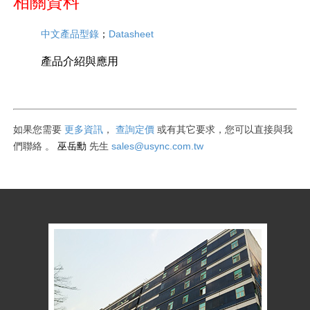
相關資料
；
Datasheet
中文產品型錄
產品介紹與應用
如果您需要
更多資訊
，
查詢定價
或有其它要求
，您可以直接與我
巫岳勳
sales@usync.com.tw
們聯絡
。
先生