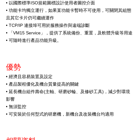
• 以國際標準ISO規範圖標設計使用者圖控介面
• 功能卡均獨立運行，如果某功能卡暫時不可使用，可關閉其組態
且其它卡片仍可繼續運作
• TCP/IP 連接埠可用於服務操作與遠端診斷
• 「VM15 Service」，提供了系統備份、重置，及軟體升級等用途
• 可隨時進行產品功能升級。
優勢
• 經濟且容易裝置及設定
• 產品製程優化及機台質量提高的關鍵
• 延長機台組件壽命(主軸、研磨砂輪、及修砂工具)，減少對環境
影響
• 無須監控
• 可安裝於任何型式的研磨機，新機台及改裝機台均適用