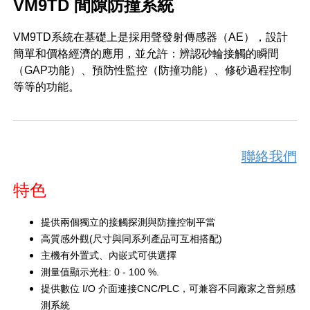
VM9TD 間隙防撞系統
VM9TD系統在基礎上是採用聲發射傳感器（AE），設計
簡單和價格經濟的應用，並允許：辨認砂輪接觸的瞬間
（GAP功能）、預防性監控（防撞功能）、修砂過程控制
等等的功能。
聯絡我們
特色
提供兩個獨立的接觸探測與防撞控制平當
高質感外觀
(
尺寸與同系列產品可互相搭配
)
主機有外置式、內嵌式可供選擇
測量值顯示光柱
: 0 - 100 %.
提供數位
I/O
介面連接
CNC/PLC
，可兼容不同廠家之音頻感
測系統