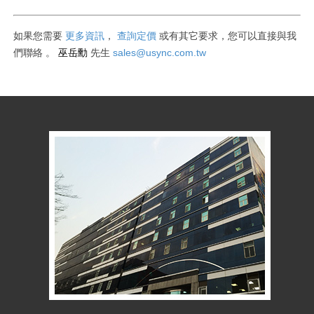
如果您需要
更多資訊
，
查詢定價
或有其它要求
，您可以直接與我
巫岳勳
sales@usync.com.tw
們聯絡
。
先生