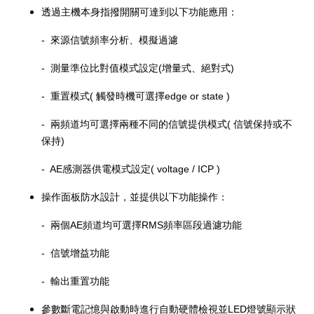
透過主機本身指撥開關可達到以下功能應用：
-
來源信號頻率分析、模擬過濾
-
測量準位比對值模式設定
(
增量式、絕對式
)
-
重置模式
(
觸發時機可選擇
edge or state )
-
兩頻道均可選擇兩種不同的信號提供模式
(
信號保持或不
保持
)
- AE
感測器供電模式設定
( voltage / ICP )
操作面板防水設計，並提供以下功能操作：
-
兩個
AE
頻道均可選擇
RMS
頻率區段過濾功能
‑
信號增益功能
-
輸出重置功能
LED
參數斷電記憶與啟動時進行自動硬體檢視並
燈號顯示狀