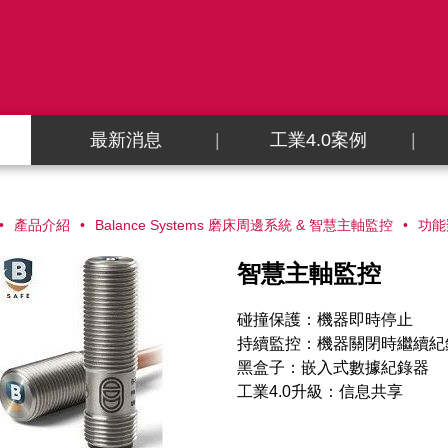
最新消息
工業4.0案例
產品介紹
Balance Systems 磨床周邊系統 & 智慧主軸監控
功能
智慧主軸監控
碰撞保護：機器即時停止
持續監控：機器關閉時繼續紀
黑盒子：嵌入式數據紀錄器
工業4.0升級：信息共享