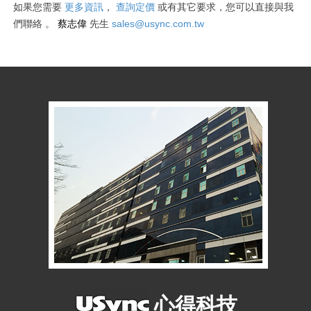
如果您需要
更多資訊
，
查詢定價
或有其它要求
，您可以直接與我
蔡志偉
sales@usync.com.tw
們聯絡
。
先生
心得科技