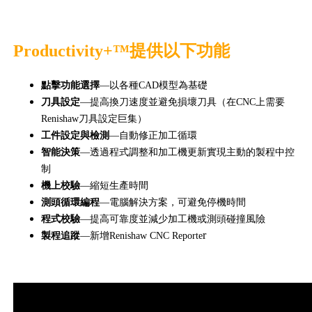
Productivity+™提供以下功能
點擊功能選擇
—以各種CAD模型為基礎
刀具設定
—提高換刀速度並避免損壞刀具（在CNC上需要
Renishaw刀具設定巨集）
工件設定與檢測
—自動修正加工循環
智能決策
—透過程式調整和加工機更新實現主動的製程中控
制
機上校驗
—縮短生產時間
測頭循環編程
—電腦解決方案，可避免停機時間
程式校驗
—提高可靠度並減少加工機或測頭碰撞風險
r
製程追蹤
—新增Renishaw CNC Reporte