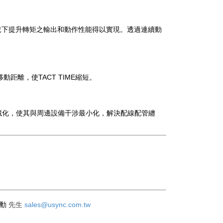
況下提升轉矩之輸出和動作性能得以實現。透過連續動
距離，使TACT TIME縮短。
藏化，使其與周邊設備干涉最小化，解決配線配管纏
岳勳
sales@usync.com.tw
先生