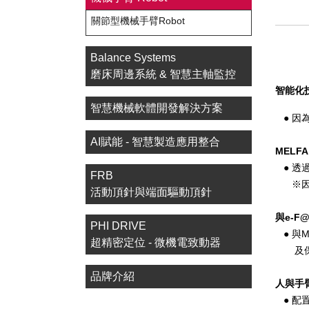
關節型機械手臂Robot
Balance Systems
磨床周邊系統 & 智慧主軸監控
智能化
智慧機械軟體開發解決方案
● 因
AI賦能 - 智慧製造應用整合
MELFA 
● 透
FRB
※因配置
活動頂針與端面驅動頂針
與e-F
PHI DRIVE
● 與
超精密定位 - 微機電致動器
及保養
品牌介紹
人與手
● 配