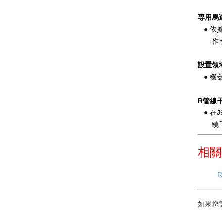
専用馬
● 依
作性能
設置領
● 機
R管線
● 在
繞干
相關
如果您