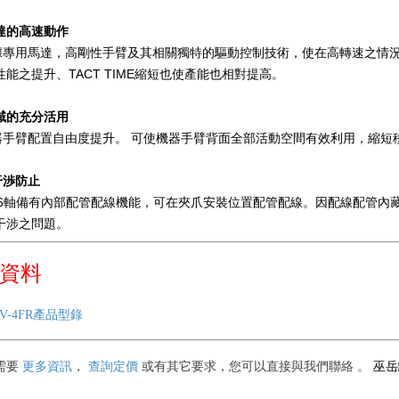
達的高速動作
據專用馬達，高剛性手臂及其相關獨特的驅動控制技術，使在高轉速之情
之提升、TACT TIME縮短也使產能也相對提高。
域的充分活用
器手臂配置自由度提升。 可使機器手臂背面全部活動空間有效利用，縮短移動
干渉防止
J6軸備有內部配管配線機能，可在夾爪安裝位置配管配線。因配線配管內
涉之問題。
資料
RV-4FR產品型錄
巫
需要
更多資訊
，
查詢定價
或有其它要求
，您可以直接與我們聯絡
。