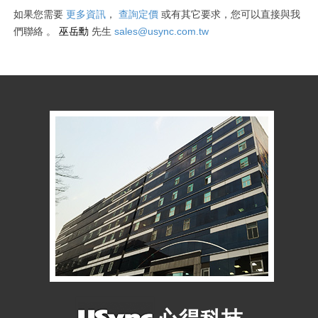
如果您需要
更多資訊
，
查詢定價
或有其它要求
，您可以直接與我
巫岳勳
sales@usync.com.tw
們聯絡
。
先生