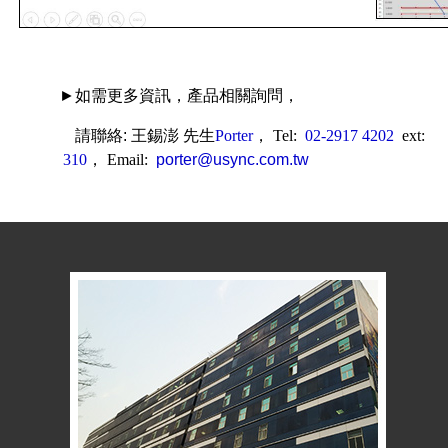
►如需更多資訊，產品相關詢問，
►
請聯絡: 王錫澎
先生
Porter
，
Tel:
02-2917 4202
ext:
310
，
Email:
porter@usync.com.tw